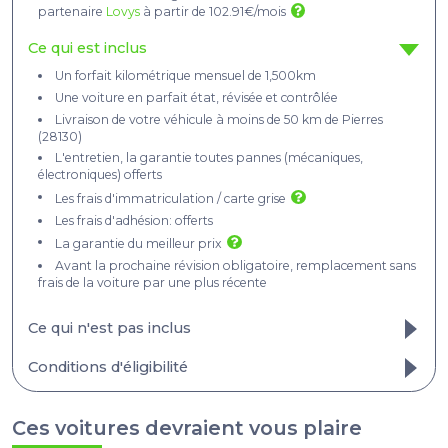
partenaire
Lovys
à partir de 102.91€/mois
Ce qui est inclus
Un forfait kilométrique mensuel de 1,500km
Une voiture en parfait état, révisée et contrôlée
Livraison de votre véhicule à moins de 50 km de Pierres
(28130)
L'entretien, la garantie toutes pannes (mécaniques,
électroniques) offerts
Les frais d'immatriculation / carte grise
Les frais d'adhésion: offerts
La garantie du meilleur prix
Avant la prochaine révision obligatoire, remplacement sans
frais de la voiture par une plus récente​
Ce qui n'est pas inclus
Les km parcourus au-delà du forfait mensuel
Conditions d'éligibilité
L'assurance, obligatoirement tous risques
Tout ce qui est de votre responsabilité, ou fortuit (erreurs de
carburant, pertes de clés...)
Ces voitures devraient vous plaire
Les frais de livraison et de retour - cf. conditions générales