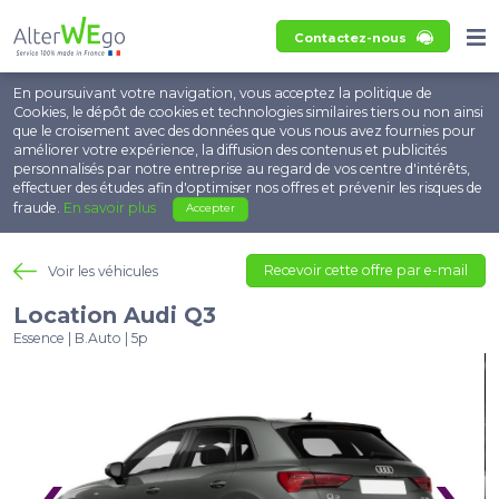
Contactez-nous
En poursuivant votre navigation, vous acceptez la politique de
Cookies, le dépôt de cookies et technologies similaires tiers ou non ainsi
que le croisement avec des données que vous nous avez fournies pour
améliorer votre expérience, la diffusion des contenus et publicités
personnalisés par notre entreprise au regard de vos centre d'intérêts,
effectuer des études afin d'optimiser nos offres et prévenir les risques de
fraude.
En savoir plus
Accepter
Recevoir cette offre par e-mail
Voir les véhicules
Location Audi Q3
Essence | B.Auto | 5p
‹
›