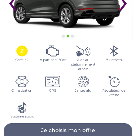
Crit'air 2
A partir de 150cv
Aide au
Bluetooth
stationnement
arrière
Climatisation
GPS
Jantes alu
Régulateur de
vitesse
Système audio
Je choisis mon offre