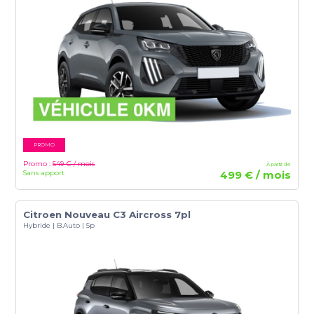
PROMO
Promo :
549 € / mois
À partir de
Sans apport
499 € / mois
Citroen Nouveau C3 Aircross 7pl
Hybride | B.Auto | 5p