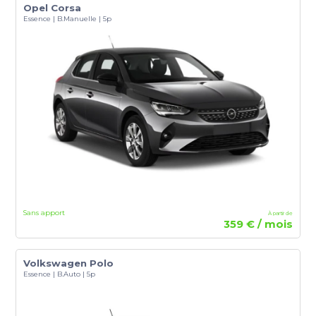
Opel Corsa
Essence | B.Manuelle | 5p
Sans apport
À partir de
359 € / mois
Volkswagen Polo
Essence | B.Auto | 5p