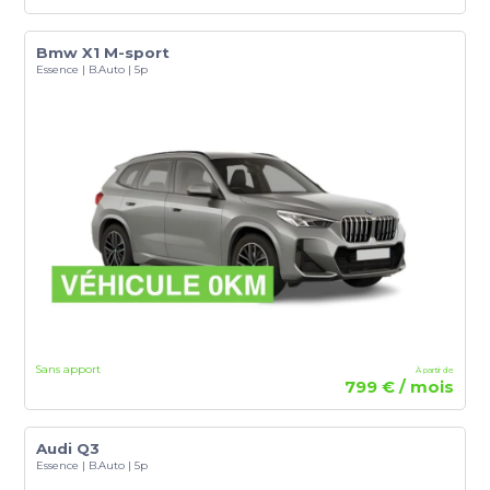
Bmw X1 M-sport
Essence | B.Auto | 5p
Sans apport
À partir de
799 € / mois
Audi Q3
Essence | B.Auto | 5p