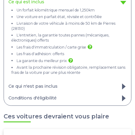
Ce qui est inclus
Un forfait kilométrique mensuel de 1,250km
Une voiture en parfait état, révisée et contrôlée
Livraison de votre véhicule à moins de 50 km de Pierres
(28130)
L'entretien, la garantie toutes pannes (mécaniques,
électroniques) offerts
Les frais d'immatriculation / carte grise
Les frais d'adhésion: offerts
La garantie du meilleur prix
Avant la prochaine révision obligatoire, remplacement sans
frais de la voiture par une plus récente​
Ce qui n'est pas inclus
Les km parcourus au-delà du forfait mensuel
Conditions d'éligibilité
L'assurance, obligatoirement tous risques
Tout ce qui est de votre responsabilité, ou fortuit (erreurs de
carburant, pertes de clés...)
Ces voitures devraient vous plaire
Les frais de livraison et de retour - cf. conditions générales