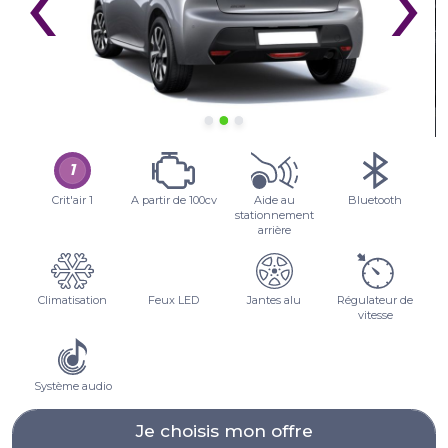
‹
›
Crit'air 1
A partir de 100cv
Aide au
Bluetooth
stationnement
arrière
Climatisation
Feux LED
Jantes alu
Régulateur de
vitesse
Système audio
Je choisis mon offre