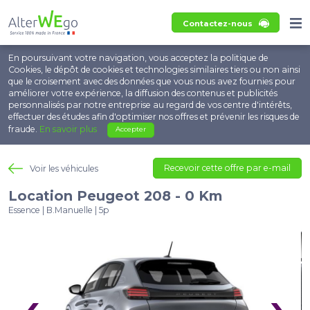
Contactez-nous
En poursuivant votre navigation, vous acceptez la politique de
Cookies, le dépôt de cookies et technologies similaires tiers ou non ainsi
que le croisement avec des données que vous nous avez fournies pour
améliorer votre expérience, la diffusion des contenus et publicités
personnalisés par notre entreprise au regard de vos centre d'intérêts,
effectuer des études afin d'optimiser nos offres et prévenir les risques de
fraude.
En savoir plus
Accepter
Recevoir cette offre par e-mail
Voir les véhicules
Location Peugeot 208 - 0 Km
Essence | B.Manuelle | 5p