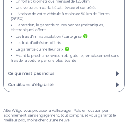
Un forfait kilométrique mensuel de 1,250km
Une voiture en parfait état, révisée et contrôlée
Livraison de votre véhicule à moins de 50 km de Pierres
(28130)
L'entretien, la garantie toutes pannes (mécaniques,
électroniques) offerts
Les frais d'immatriculation / carte grise
Les frais d'adhésion: offerts
La garantie du meilleur prix
Avant la prochaine révision obligatoire, remplacement sans
frais de la voiture par une plus récente​
Ce qui n'est pas inclus
Les km parcourus au-delà du forfait mensuel
Conditions d'éligibilité
L'assurance, obligatoirement tous risques
Tout ce qui est de votre responsabilité, ou fortuit (erreurs de
carburant, pertes de clés...)
l
Les frais de livraison et de retour - cf. conditions générales
AlterWEgo vous propose la Volkswagen Polo en location par
abonnement, sans engagement, tout compris, et vous garantit le
meilleur prix, moins cher qu'une neuve.