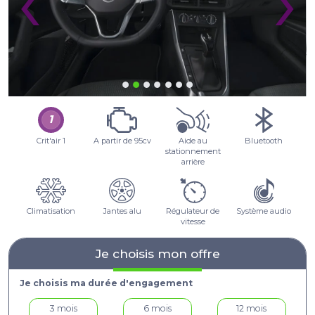
‹
›
Crit'air 1
A partir de 95cv
Aide au
Bluetooth
stationnement
arrière
Climatisation
Jantes alu
Régulateur de
Système audio
vitesse
Je choisis mon offre
Je choisis ma durée d'engagement
3 mois
6 mois
12 mois