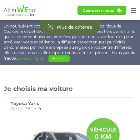
Contactez-nous
En poursuivant votre navigation, vous acceptez la politique de
Plus de critères
Cookies, le dépôt de cookies et technologies similaires tiers ou non ainsi
que le croisement avec des données que vous nous avez fournies pour
améliorer votre expérience, la diffusion des contenus et publicités
personnalisés par notre entreprise au regard de vos centre d'intérêts,
effectuer des études afin d'optimiser nos offres et prévenir les risques de
fraude.
En savoir plus
Accepter
Je choisis ma voiture
Toyota Yaris
Hybride | B.Auto | 5p