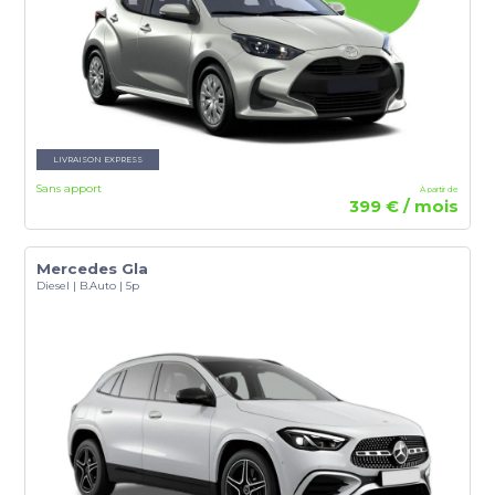
LIVRAISON EXPRESS
Sans apport
À partir de
399 € / mois
Mercedes Gla
Diesel | B.Auto | 5p