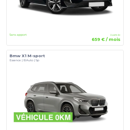
Sans apport
À partir de
659 € / mois
Bmw X1 M-sport
Essence | B.Auto | 5p