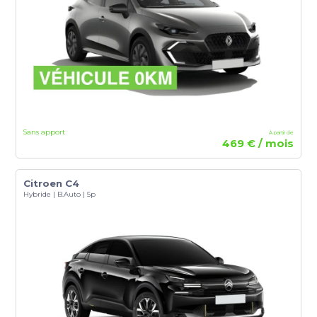
Sans apport
À partir de
469 € / mois
Citroen C4
Hybride | B.Auto | 5p