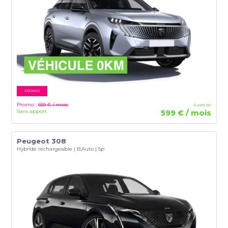
PROMO
Promo :
659 € / mois
À partir de
Sans apport
599 € / mois
Peugeot 308
Hybride rechargeable | B.Auto | 5p