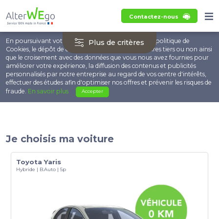
Contactez-nous
En poursuivant votre navigation, vous acceptez la politique de
Plus de critères
Cookies, le dépôt de cookies et technologies similaires tiers ou non ainsi
que le croisement avec des données que vous nous avez fournies pour
améliorer votre expérience, la diffusion des contenus et publicités
personnalisés par notre entreprise au regard de vos centre d'intérêts,
effectuer des études afin d'optimiser nos offres et prévenir les risques de
fraude.
En savoir plus
Accepter
Je choisis ma voiture
Toyota Yaris
Hybride | B.Auto | 5p