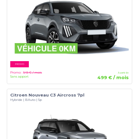
PROMO
Promo :
549 € / mois
À partir de
Sans apport
499 € / mois
Citroen Nouveau C3 Aircross 7pl
Hybride | B.Auto | 5p