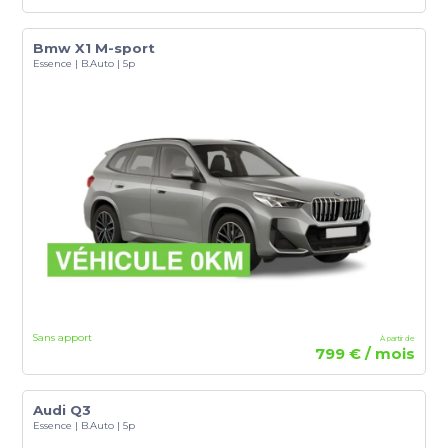
Bmw X1 M-sport
Essence | B.Auto | 5p
Sans apport
À partir de
799 € / mois
Audi Q3
Essence | B.Auto | 5p