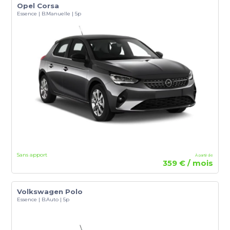
Opel Corsa
Essence | B.Manuelle | 5p
Sans apport
À partir de
359 € / mois
Volkswagen Polo
Essence | B.Auto | 5p