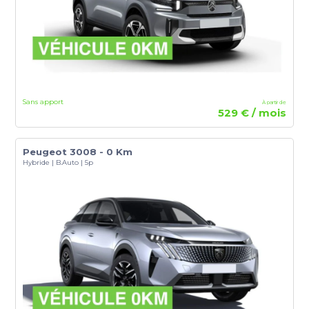
Sans apport
À partir de
529 € / mois
Peugeot 3008 - 0 Km
Hybride | B.Auto | 5p